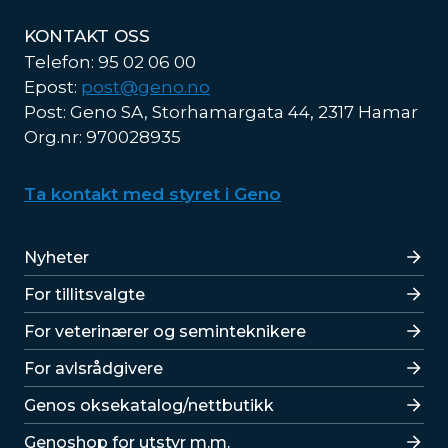
KONTAKT OSS
Telefon: 95 02 06 00
Epost:
post@geno.no
Post: Geno SA, Storhamargata 44, 2317 Hamar
Org.nr: 970028935
Ta kontakt med styret i Geno
Lenker
Nyheter
For tillitsvalgte
For veterinærer og seminteknikere
For avlsrådgivere
Lenker
Genos oksekatalog/nettbutikk
Genoshop for utstyr m.m.